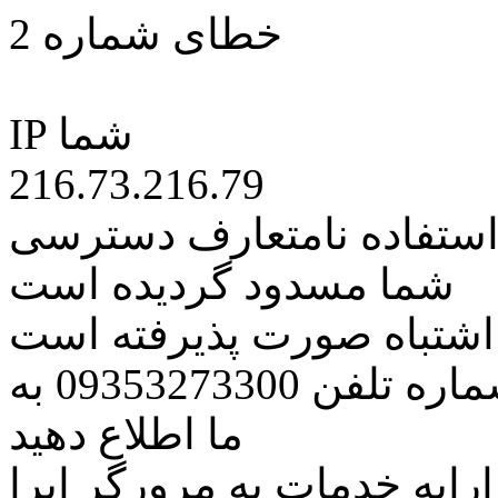
خطای شماره 2
IP شما
216.73.216.79
 استفاده نامتعارف دسترسی
شما مسدود گردیده است
ه اشتباه صورت پذیرفته است
مراتب این مسئله را از طریق شماره تلفن 09353273300 به
ما اطلاع دهید
رایه خدمات به مرورگر اپرا