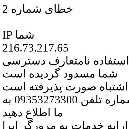
خطای شماره 2
IP شما
216.73.217.65
 استفاده نامتعارف دسترسی
شما مسدود گردیده است
ه اشتباه صورت پذیرفته است
مراتب این مسئله را از طریق شماره تلفن 09353273300 به
ما اطلاع دهید
رایه خدمات به مرورگر اپرا