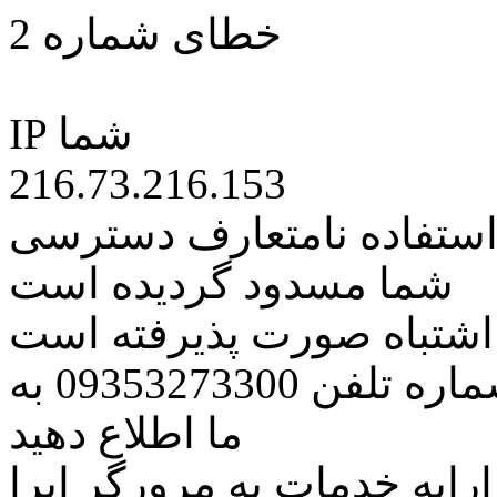
خطای شماره 2
IP شما
216.73.216.153
 استفاده نامتعارف دسترسی
شما مسدود گردیده است
ه اشتباه صورت پذیرفته است
مراتب این مسئله را از طریق شماره تلفن 09353273300 به
ما اطلاع دهید
رایه خدمات به مرورگر اپرا