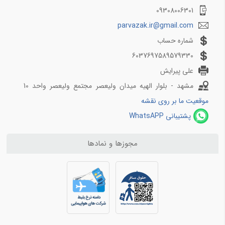
09308006301
parvazak.ir@gmail.com
شماره حساب
6037697589579330
علی پیرایش
مشهد - بلوار الهیه میدان ولیعصر مجتمع ولیعصر واحد 10
موقعیت ما بر روی نقشه
پشتیبانی WhatsAPP
مجوزها و نمادها